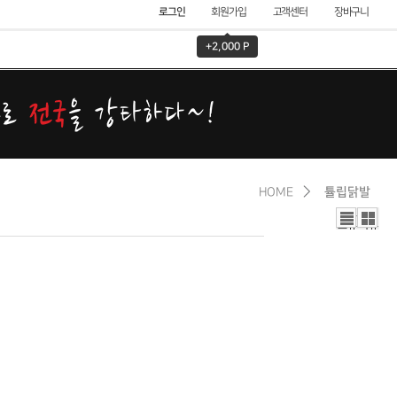
로그인
회원가입
고객센터
장바구니
+2,000 P
HOME
튤립닭발
리스
갤러
트뷰
리뷰